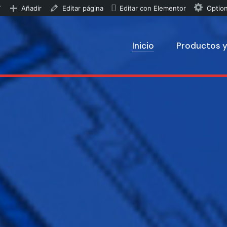
7
Añadir
Editar página
Editar con Elementor
Optio
Inicio
Productos y